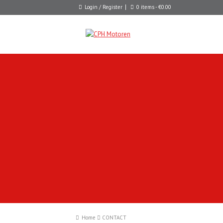
Login / Register
0 items -
€
0.00
Home
CONTACT