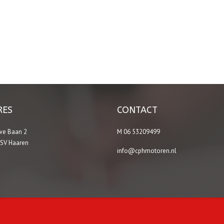
RES
CONTACT
we Baan 2
M 06 53209499
 SV Haaren
info@cphmotoren.nl