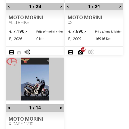
<
1 / 28
>
<
1 / 24
>
MOTO MORINI
MOTO MORINI
ALLTRHIKE
03
€ 7.190,-
€ 7.690,-
Prijs p/mnd klik hier
Prijs p/mnd klik hier
Bj. 2026
0 Km
Bj. 2009
16916 Km
24
<
1 / 14
>
MOTO MORINI
X-CAPE 1200