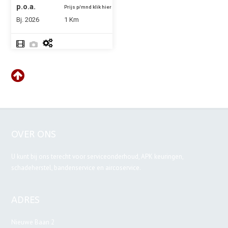
p.o.a.
Prijs p/mnd klik hier
Bj. 2026
1 Km
OVER ONS
U kunt bij ons terecht voor serviceonderhoud, APK keuringen,
schadeherstel, bandenservice en aircoservice.
ADRES
Nieuwe Baan 2