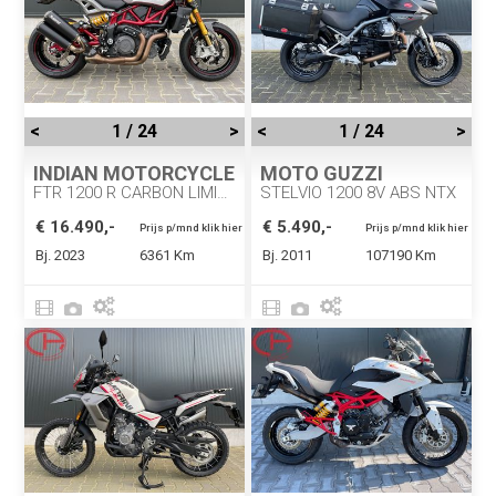
<
1 / 24
>
<
1 / 24
>
INDIAN MOTORCYCLE
MOTO GUZZI
FTR 1200 R CARBON LIMITED EDITION
STELVIO 1200 8V ABS NTX
€ 16.490,-
€ 5.490,-
Prijs p/mnd klik hier
Prijs p/mnd klik hier
Bj. 2023
6361 Km
Bj. 2011
107190 Km