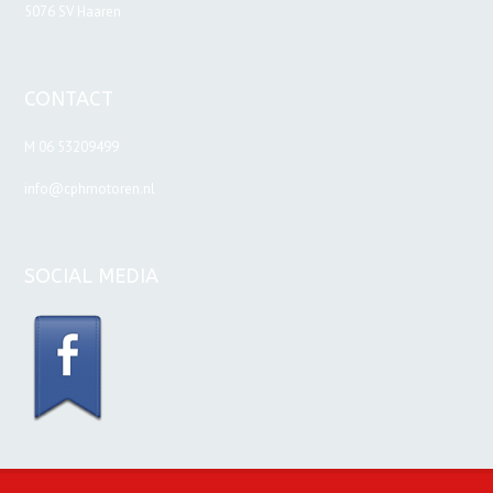
5076 SV Haaren
CONTACT
M 06 53209499
info@cphmotoren.nl
SOCIAL MEDIA